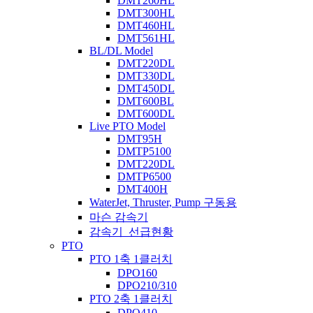
DMT260HL
DMT300HL
DMT460HL
DMT561HL
BL/DL Model
DMT220DL
DMT330DL
DMT450DL
DMT600BL
DMT600DL
Live PTO Model
DMT95H
DMTP5100
DMT220DL
DMTP6500
DMT400H
WaterJet, Thruster, Pump 구동용
마슨 감속기
감속기_선급현황
PTO
PTO 1축 1클러치
DPO160
DPO210/310
PTO 2축 1클러치
DPO410