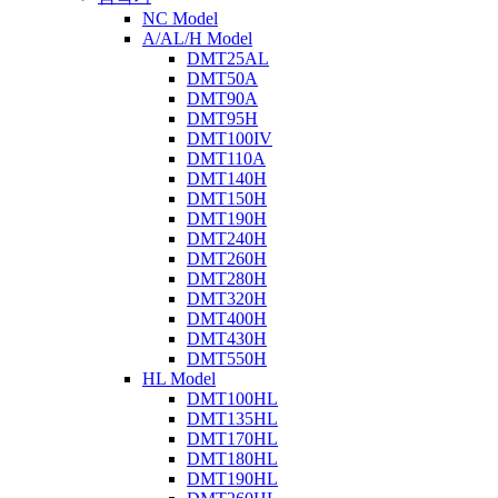
NC Model
A/AL/H Model
DMT25AL
DMT50A
DMT90A
DMT95H
DMT100IV
DMT110A
DMT140H
DMT150H
DMT190H
DMT240H
DMT260H
DMT280H
DMT320H
DMT400H
DMT430H
DMT550H
HL Model
DMT100HL
DMT135HL
DMT170HL
DMT180HL
DMT190HL