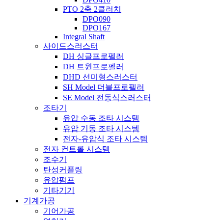
PTO 2축 2클러치
DPO090
DPO167
Integral Shaft
사이드스러스터
DH 싱글프로펠러
DH 트윈프로펠러
DHD 선미형스러스터
SH Model 더블프로펠러
SE Model 전동식스러스터
조타기
유압 수동 조타 시스템
유압 기동 조타 시스템
전자-유압식 조타 시스템
전자 컨트롤 시스템
조수기
탄성커플링
유압펌프
기타기기
기계가공
기어가공