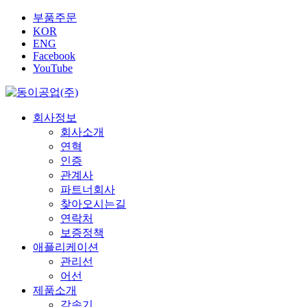
부품주문
KOR
ENG
Facebook
YouTube
회사정보
회사소개
연혁
인증
관계사
파트너회사
찾아오시는길
연락처
보증정책
애플리케이션
관리선
어선
제품소개
감속기