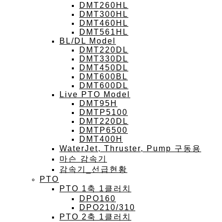
DMT260HL
DMT300HL
DMT460HL
DMT561HL
BL/DL Model
DMT220DL
DMT330DL
DMT450DL
DMT600BL
DMT600DL
Live PTO Model
DMT95H
DMTP5100
DMT220DL
DMTP6500
DMT400H
WaterJet, Thruster, Pump 구동용
마슨 감속기
감속기_선급현황
PTO
PTO 1축 1클러치
DPO160
DPO210/310
PTO 2축 1클러치