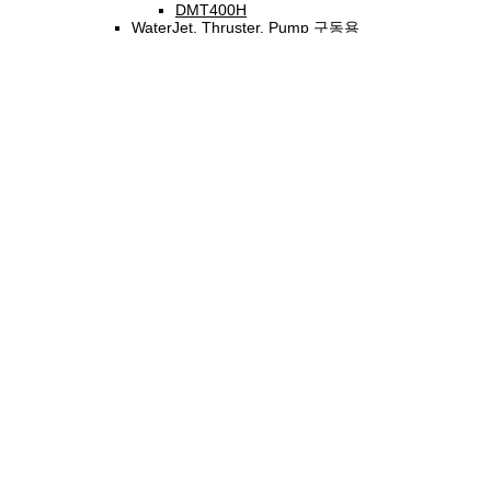
DMT400H
WaterJet, Thruster, Pump 구동용
마슨 감속기
감속기_선급현황
PTO
PTO 1축 1클러치
DPO160
DPO210/310
PTO 2축 1클러치
DPO410
PTO 2축 2클러치
DPO090
DPO167
Integral Shaft
사이드스러스터
DH 싱글프로펠러
DH 트윈프로펠러
DHD 선미형스러스터
SH Model 더블프로펠러
SE Model 전동식스러스터
조타기
유압 수동 조타 시스템
유압 기동 조타 시스템
전자-유압식 조타 시스템
전자 컨트롤 시스템
조수기