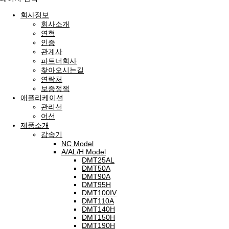
회사정보
회사소개
연혁
인증
관계사
파트너회사
찾아오시는길
연락처
보증정책
애플리케이션
관리선
어선
제품소개
감속기
NC Model
A/AL/H Model
DMT25AL
DMT50A
DMT90A
DMT95H
DMT100IV
DMT110A
DMT140H
DMT150H
DMT190H