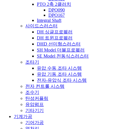
PTO 2축 2클러치
DPO090
DPO167
Integral Shaft
사이드스러스터
DH 싱글프로펠러
DH 트윈프로펠러
DHD 선미형스러스터
SH Model 더블프로펠러
SE Model 전동식스러스터
조타기
유압 수동 조타 시스템
유압 기동 조타 시스템
전자-유압식 조타 시스템
전자 컨트롤 시스템
조수기
탄성커플링
유압펌프
기타기기
기계가공
기어가공
열처리