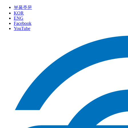
부품주문
KOR
ENG
Facebook
YouTube