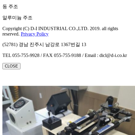
동 주조
알루미늄 주조
Copyright (C) D-I INDUSTRIAL CO.,LTD. 2019. all rights
reserved.
Privacy Policy
(52781) 경남 진주시 남강로 1367번길 13
TEL 055-755-9928 / FAX 055-755-9188 / Email : dicl@d-i.co.kr
CLOSE