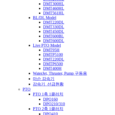
DMT300HL
DMT460HL
DMT561HL
BL/DL Model
DMT220DL
DMT330DL
DMT450DL
DMT600BL
DMT600DL
Live PTO Model
DMT95H
DMTP5100
DMT220DL
DMTP6500
DMT400H
WaterJet, Thruster, Pump 구동용
마슨 감속기
감속기_선급현황
PTO
PTO 1축 1클러치
DPO160
DPO210/310
PTO 2축 1클러치
DPO410