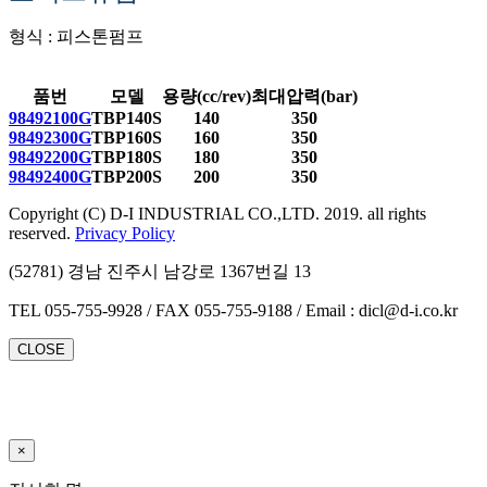
형식 : 피스톤펌프
품번
모델
용량(cc/rev)
최대압력(bar)
98492100G
TBP140S
140
350
98492300G
TBP160S
160
350
98492200G
TBP180S
180
350
98492400G
TBP200S
200
350
Copyright (C) D-I INDUSTRIAL CO.,LTD. 2019. all rights
reserved.
Privacy Policy
(52781) 경남 진주시 남강로 1367번길 13
TEL 055-755-9928 / FAX 055-755-9188 / Email : dicl@d-i.co.kr
CLOSE
×