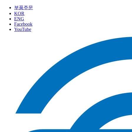
부품주문
KOR
ENG
Facebook
YouTube