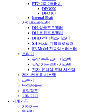
PTO 2축 2클러치
DPO090
DPO167
Integral Shaft
사이드스러스터
DH 싱글프로펠러
DH 트윈프로펠러
DHD 선미형스러스터
SH Model 더블프로펠러
SE Model 전동식스러스터
조타기
유압 수동 조타 시스템
유압 기동 조타 시스템
전자-유압식 조타 시스템
전자 컨트롤 시스템
조수기
탄성커플링
유압펌프
기타기기
기계가공
기어가공
열처리