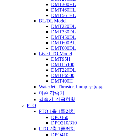
DMT300HL
DMT460HL
DMT561HL
BL/DL Model
DMT220DL
DMT330DL
DMT450DL
DMT600BL
DMT600DL
Live PTO Model
DMT95H
DMTP5100
DMT220DL
DMTP6500
DMT400H
WaterJet, Thruster, Pump 구동용
마슨 감속기
감속기_선급현황
PTO
PTO 1축 1클러치
DPO160
DPO210/310
PTO 2축 1클러치
DPO410