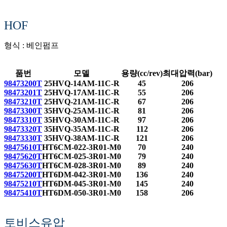
HOF
형식 : 베인펌프
품번
모델
용량(cc/rev)
최대압력(bar)
98473200T
25HVQ-14AM-11C-R
45
206
98473201T
25HVQ-17AM-11C-R
55
206
98473210T
25HVQ-21AM-11C-R
67
206
98473300T
35HVQ-25AM-11C-R
81
206
98473310T
35HVQ-30AM-11C-R
97
206
98473320T
35HVQ-35AM-11C-R
112
206
98473330T
35HVQ-38AM-11C-R
121
206
98475610T
HT6CM-022-3R01-M0
70
240
98475620T
HT6CM-025-3R01-M0
79
240
98475630T
HT6CM-028-3R01-M0
89
240
98475200T
HT6DM-042-3R01-M0
136
240
98475210T
HT6DM-045-3R01-M0
145
240
98475410T
HT6DM-050-3R01-M0
158
206
토비스유압