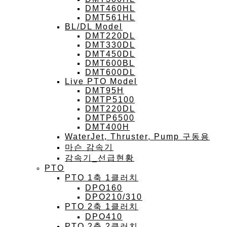
DMT460HL
DMT561HL
BL/DL Model
DMT220DL
DMT330DL
DMT450DL
DMT600BL
DMT600DL
Live PTO Model
DMT95H
DMTP5100
DMT220DL
DMTP6500
DMT400H
WaterJet, Thruster, Pump 구동용
마슨 감속기
감속기_선급현황
PTO
PTO 1축 1클러치
DPO160
DPO210/310
PTO 2축 1클러치
DPO410
PTO 2축 2클러치