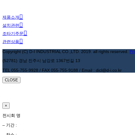
제품소개
설치관련
조타기주문
관련상품
Copyright (C) D-I INDUSTRIAL CO.,LTD. 2019. all rights reserved.
Pr
(52781) 경남 진주시 남강로 1367번길 13
TEL 055-755-9928 / FAX 055-755-9188 / Email : dicl@d-i.co.kr
CLOSE
×
전시회 명
– 기간 :
– 장소 :