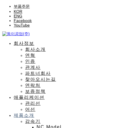
부품주문
KOR
ENG
Facebook
YouTube
회사정보
회사소개
연혁
인증
관계사
파트너회사
찾아오시는길
연락처
보증정책
애플리케이션
관리선
어선
제품소개
감속기
NC Model