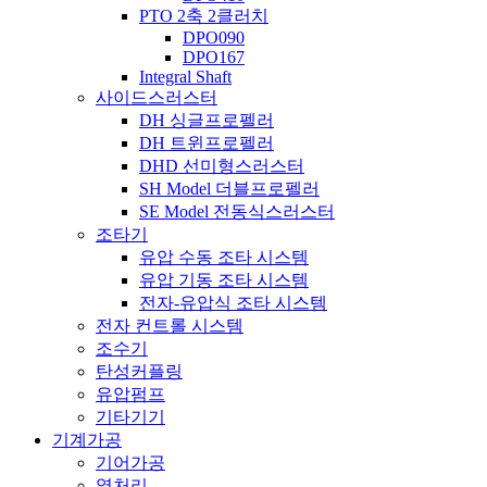
PTO 2축 2클러치
DPO090
DPO167
Integral Shaft
사이드스러스터
DH 싱글프로펠러
DH 트윈프로펠러
DHD 선미형스러스터
SH Model 더블프로펠러
SE Model 전동식스러스터
조타기
유압 수동 조타 시스템
유압 기동 조타 시스템
전자-유압식 조타 시스템
전자 컨트롤 시스템
조수기
탄성커플링
유압펌프
기타기기
기계가공
기어가공
열처리