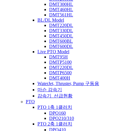
DMT300HL
DMT460HL
DMT561HL
BL/DL Model
DMT220DL
DMT330DL
DMT450DL
DMT600BL
DMT600DL
Live PTO Model
DMT95H
DMTP5100
DMT220DL
DMTP6500
DMT400H
WaterJet, Thruster, Pump 구동용
마슨 감속기
감속기_선급현황
PTO
PTO 1축 1클러치
DPO160
DPO210/310
PTO 2축 1클러치
DPO410