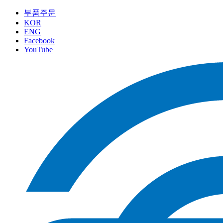
부품주문
KOR
ENG
Facebook
YouTube